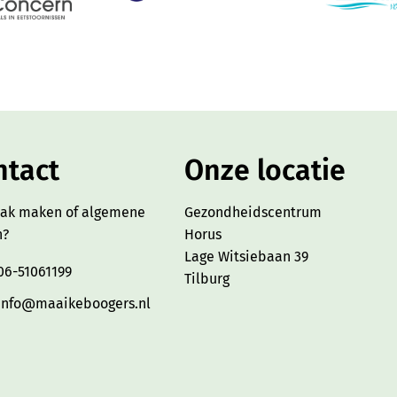
ntact
Onze locatie
aak maken of algemene
Gezondheidscentrum
n?
Horus
Lage Witsiebaan 39
06-51061199
Tilburg
info@maaikeboogers.nl