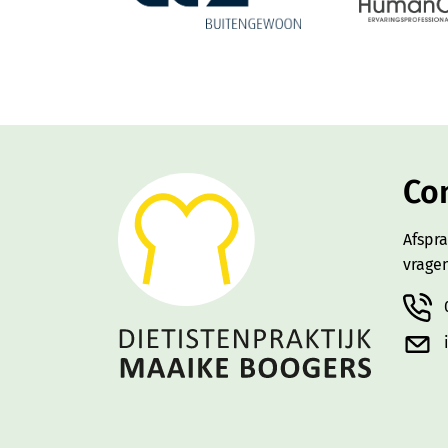
Co
Afspr
vrage