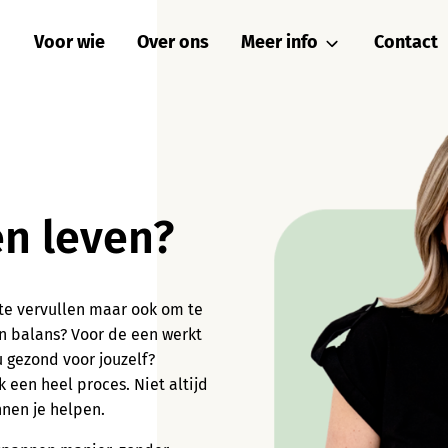
Voor wie
Over ons
Meer info
Contact
Locatie
Vergoedingen en tarieve
Werkwijze
n leven?
 te vervullen maar ook om te
 in balans? Voor de een werkt
u gezond voor jouzelf?
 een heel proces. Niet altijd
nnen je helpen.