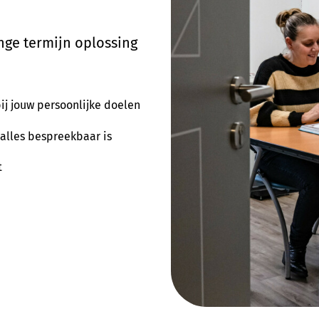
Over ons
nge termijn oplossing
Meer info
Contact
ij jouw persoonlijke doelen
Verwijzers
alles bespreekbaar is
Client login
t