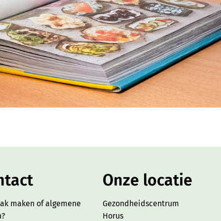
ntact
Onze locatie
aak maken of algemene
Gezondheidscentrum
n?
Horus