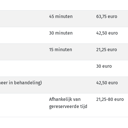
45 minuten
63,75 euro
Voor wie
30 minuten
42,50 euro
Over ons
15 minuten
21,25 euro
Meer info
Contact
30 euro
Verwijzers
meer in behandeling)
42,50 euro
Client login
Afhankelijk van
21,25-80 euro
gereserveerde tijd