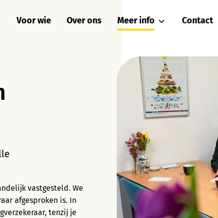
Voor wie
Over ons
Meer info
Contact
Locatie
Vergoedingen en tarieve
n
Werkwijze
lle
andelijk vastgesteld. We
aar afgesproken is. In
gverzekeraar, tenzij je