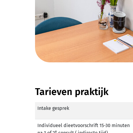
Tarieven praktijk
Intake gesprek
Individueel dieetvoorschrift 15-30 minuten
e
na 1 of 2
consult ( indirecte tijd)