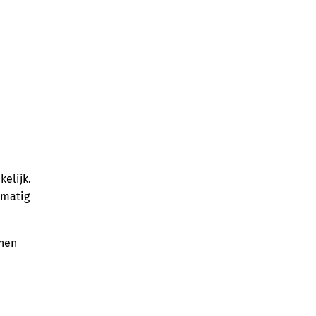
kelijk.
lmatig
nnen