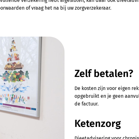
aanvullende verzekering hebt afgesloten, kan daar ook dieetadvi
orwaarden of vraag het na bij uw zorgverzekeraar.
Zelf betalen?
De kosten zijn voor eigen re
opgebruikt en je geen aanvul
de factuur.
Ketenzorg
Dieetadvisering voor chroni