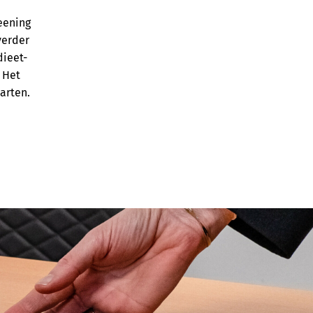
reening
verder
dieet-
 Het
arten.