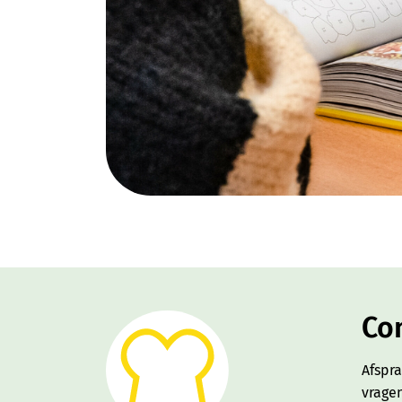
Co
Afspr
vrage