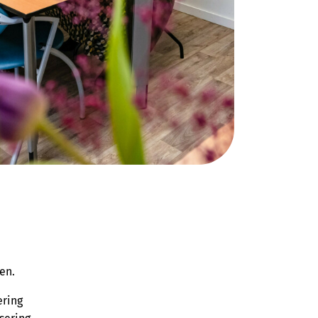
en.
ering